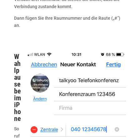
Verbindung zustande kommt.
Dann fügen Sie Ihre Raumnummer und die Raute („#“)
an.
W
ah
lp
au
se
be
im
iP
ho
ne
So
ruf