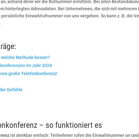
n an, anhand derer wir die Rufnummer ermitteln. Bei allen Bestandsku
stem hinterlegten Adressdaten. Bei Unternehmen, die sich mit mehrere
 persönliche Einwahlrufnummer von uns vergeben. So kann z. B. die Ve
.
träge:
t welche Methode besser?
onkonferenzen im Jahr 2024
 eine große Telefonkonferenz!
der Gefühle
onkonferenz – so funktioniert es
erenz
ist denkbar einfach: Teilnehmer rufen die Einwahlnummer an u