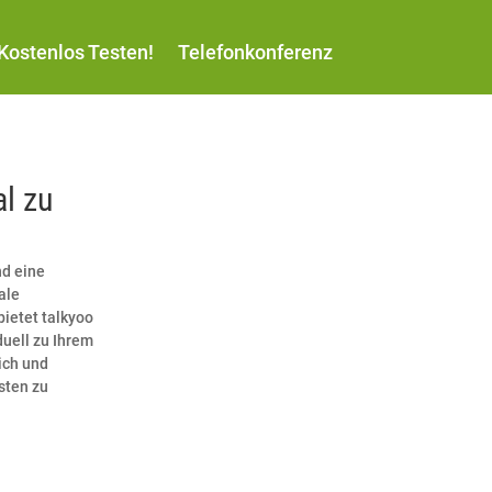
Kostenlos Testen!
Telefonkonferenz
al zu
nd eine
ale
ietet talkyoo
duell zu Ihrem
ich und
sten zu