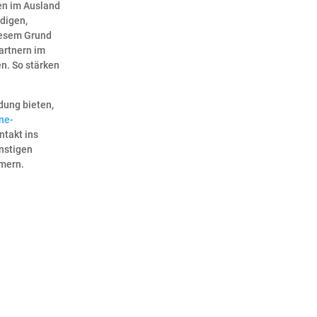
den im Ausland
edigen,
iesem Grund
partnern im
n. So stärken
dung bieten,
ne-
ntakt ins
ünstigen
mmern.