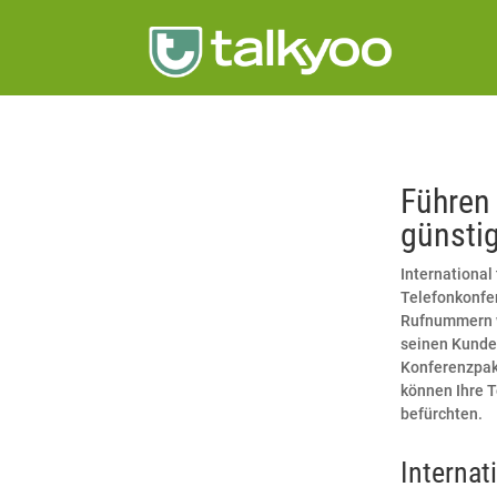
Führen 
günstig
Internationa
Telefonkonfer
Rufnummern we
seinen Kunde
Konferenzpake
können Ihre T
befürchten.
Interna