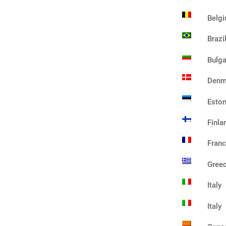
Belg
Brazi
Bulga
Denm
Eston
Finla
Fran
Gree
Italy
Italy