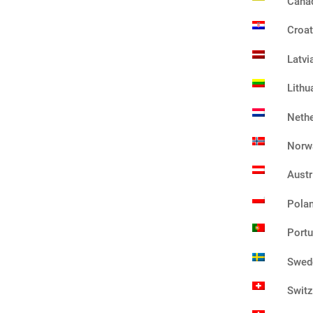
Cana
Croat
Latvi
Lithu
Nethe
Norw
Austr
Pola
Portu
Swed
Switz