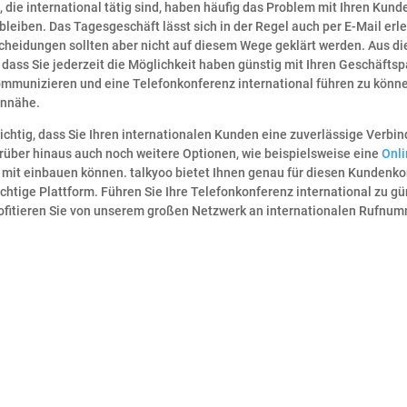
die international tätig sind, haben häufig das Problem mit Ihren Kun
 bleiben. Das Tagesgeschäft lässt sich in der Regel auch per E-Mail erl
scheidungen sollten aber nicht auf diesem Wege geklärt werden. Aus d
g, dass Sie jederzeit die Möglichkeit haben günstig mit Ihren Geschäfts
mmunizieren und eine Telefonkonferenz international führen zu könne
ennähe.
wichtig, dass Sie Ihren internationalen Kunden eine zuverlässige Verbin
arüber hinaus auch noch weitere Optionen, wie beispielsweise eine
Onli
, mit einbauen können. talkyoo bietet Ihnen genau für diesen Kundenko
ichtige Plattform. Führen Sie Ihre Telefonkonferenz international zu g
rofitieren Sie von unserem großen Netzwerk an internationalen Rufnu