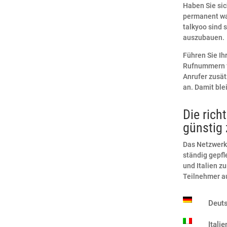
Haben Sie sic
permanent wa
talkyoo sind
auszubauen.
Führen Sie Ih
Rufnummern f
Anrufer zusät
an. Damit ble
Die rich
günstig 
Das Netzwerk
ständig gepfl
und Italien z
Teilnehmer au
Deut
Italie