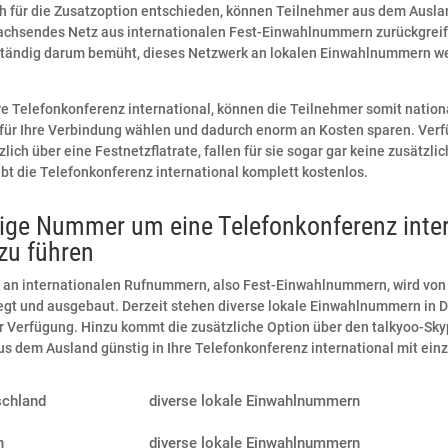
h für die Zusatzoption entschieden, können Teilnehmer aus dem Ausla
chsendes Netz aus internationalen Fest-Einwahlnummern zurückgreif
 ständig darum bemüht, dieses Netzwerk an lokalen Einwahlnummern we
re Telefonkonferenz international, können die Teilnehmer somit nation
ür Ihre Verbindung wählen und dadurch enorm an Kosten sparen. Verf
zlich über eine Festnetzflatrate, fallen für sie sogar gar keine zusätzl
ibt die Telefonkonferenz international komplett kostenlos.
tige Nummer um eine Telefonkonferenz inter
zu führen
 an internationalen Rufnummern, also Fest-Einwahlnummern, wird von
egt und ausgebaut. Derzeit stehen diverse lokale Einwahlnummern in 
ur Verfügung. Hinzu kommt die zusätzliche Option über den talkyoo-Sk
s dem Ausland günstig in Ihre Telefonkonferenz international mit ein
schland
diverse lokale Einwahlnummern
n
diverse lokale Einwahlnummern