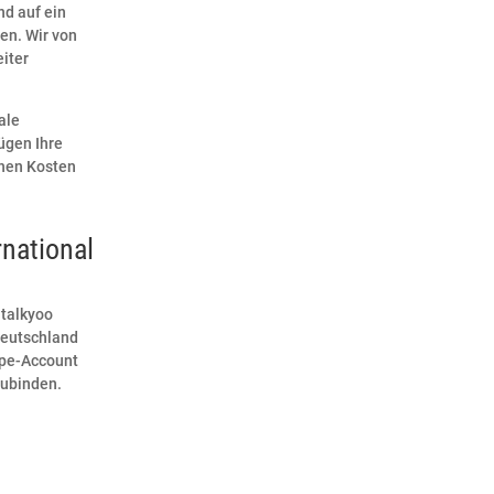
nd auf ein
en. Wir von
iter
ale
ügen Ihre
ichen Kosten
national
 talkyoo
Deutschland
ype-Account
zubinden.