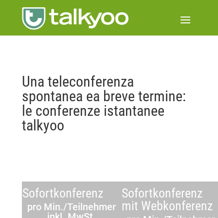
Una teleconferenza
spontanea ea breve termine:
le conferenze istantanee
talkyoo
Sofortkonferenz
Sofortkonferenz
mit Webkonferenz
pro Min./Teilnehmer
inkl. MwSt.